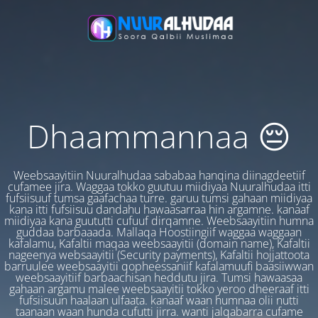
Dhaammannaa 😔
Weebsaayitiin Nuuralhudaa sababaa hanqina diinagdeetiif
cufamee jira. Waggaa tokko guutuu miidiyaa Nuuralhudaa itti
fufsiisuuf tumsa gaafachaa turre. garuu tumsi gahaan miidiyaa
kana itti fufsiisuu dandahu hawaasarraa hin argamne. kanaaf
miidiyaa kana guututti cufuuf dirqamne. Weebsaayitiin humna
guddaa barbaaada. Mallaqa Hoostiingiif waggaa waggaan
kafalamu, Kafaltii maqaa weebsaayitii (domain name), Kafaltii
nageenya websaayitii (Security payments), Kafaltii hojjattoota
barruulee weebsaayitii qopheessaniif kafalamuufi baasiiwwan
weebsaayitiif barbaachisan heddutu jira. Tumsi hawaasaa
gahaan argamu malee weebsaayitii tokko yeroo dheeraaf itti
fufsiisuun haalaan ulfaata. kanaaf waan humnaa olii nutti
taanaan waan hunda cufutti jirra. wanti jalqabarra cufame