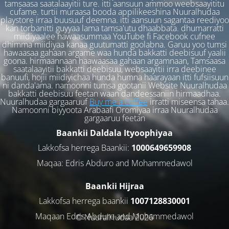
tamsaasa saatalaayitii ture. itti aansuun ammoo weebsaayititu
cufame. turtii muraasa booda appilikeeshina Nuuralhudaa
playstore irraa buusuuf deemna. itti aansuun sagantaa reediyoo
kan torbanitti guyyaa lama tamsa'utu dhaabbata. dhumarratti
miidiyaalee hawaasummaa YouTube fi Facebook cufnee
dhimma miidiyaa kanaa guutumatti goolabna. Garuu yoo tumsi
hawaasaa gahaan argame waa hunda bakkatti deebisuuf yaalii
goona. hirmaannaan haawaasaa gahaan argamnaan, Tamsaasa
saatalaayitii bakkatti deebisuu, websaayitii irra deebinee
banuufi, hojii miidiyichaa hunda humna haarayaan itti fufsiisuun
ni danda'ama. namoonni tumsa gootanii Website Nuuralhudaa
bakkatti deebisuu feetan waan dandeessaniin hirmaadhaa.
Nuuralhudaa gargaaruuf
Buy me a coffee
irratti miseensa tahaa.
Namoonni biyyoota Arabaafi Oromiyaa irraa Nuuralhudaa
gargaaruu feetan
Baankii Daldala Ityoophiyaa
Lakkofsa herrega Baankii:
1000649659908
Maqaa: Edris Abduro and Mohammedawol
Baankii Hijraa
Lakkofsa herrega baankii
1007128830001
Maqaan Edris Abduro and Muhammedawol
© NuuralHudaa 2026