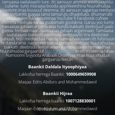
tamsaasa saatalaayitii ture. itti aansuun ammoo weebsaayititu
cufame. turtii muraasa booda appilikeeshina Nuuralhudaa
playstore irraa buusuuf deemna. itti aansuun sagantaa reediyoo
kan torbanitti guyyaa lama tamsa'utu dhaabbata. dhumarratti
miidiyaalee hawaasummaa YouTube fi Facebook cufnee
dhimma miidiyaa kanaa guutumatti goolabna. Garuu yoo tumsi
hawaasaa gahaan argame waa hunda bakkatti deebisuuf yaalii
goona. hirmaannaan haawaasaa gahaan argamnaan, Tamsaasa
saatalaayitii bakkatti deebisuu, websaayitii irra deebinee
banuufi, hojii miidiyichaa hunda humna haarayaan itti fufsiisuun
ni danda'ama. namoonni tumsa gootanii Website Nuuralhudaa
bakkatti deebisuu feetan waan dandeessaniin hirmaadhaa.
Nuuralhudaa gargaaruuf
Buy me a coffee
irratti miseensa tahaa.
Namoonni biyyoota Arabaafi Oromiyaa irraa Nuuralhudaa
gargaaruu feetan
Baankii Daldala Ityoophiyaa
Lakkofsa herrega Baankii:
1000649659908
Maqaa: Edris Abduro and Mohammedawol
Baankii Hijraa
Lakkofsa herrega baankii
1007128830001
Maqaan Edris Abduro and Muhammedawol
© NuuralHudaa 2026