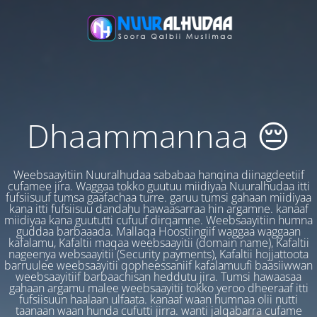
Dhaammannaa 😔
Weebsaayitiin Nuuralhudaa sababaa hanqina diinagdeetiif
cufamee jira. Waggaa tokko guutuu miidiyaa Nuuralhudaa itti
fufsiisuuf tumsa gaafachaa turre. garuu tumsi gahaan miidiyaa
kana itti fufsiisuu dandahu hawaasarraa hin argamne. kanaaf
miidiyaa kana guututti cufuuf dirqamne. Weebsaayitiin humna
guddaa barbaaada. Mallaqa Hoostiingiif waggaa waggaan
kafalamu, Kafaltii maqaa weebsaayitii (domain name), Kafaltii
nageenya websaayitii (Security payments), Kafaltii hojjattoota
barruulee weebsaayitii qopheessaniif kafalamuufi baasiiwwan
weebsaayitiif barbaachisan heddutu jira. Tumsi hawaasaa
gahaan argamu malee weebsaayitii tokko yeroo dheeraaf itti
fufsiisuun haalaan ulfaata. kanaaf waan humnaa olii nutti
taanaan waan hunda cufutti jirra. wanti jalqabarra cufame