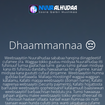
Dhaammannaa 😔
Weebsaayitiin Nuuralhudaa sababaa hanqina diinagdeetiif
cufamee jira. Waggaa tokko guutuu miidiyaa Nuuralhudaa itti
fufsiisuuf tumsa gaafachaa turre. garuu tumsi gahaan miidiyaa
kana itti fufsiisuu dandahu hawaasarraa hin argamne. kanaaf
miidiyaa kana guututti cufuuf dirqamne. Weebsaayitiin humna
guddaa barbaaada. Mallaqa Hoostiingiif waggaa waggaan
kafalamu, Kafaltii maqaa weebsaayitii (domain name), Kafaltii
nageenya websaayitii (Security payments), Kafaltii hojjattoota
barruulee weebsaayitii qopheessaniif kafalamuufi baasiiwwan
weebsaayitiif barbaachisan heddutu jira. Tumsi hawaasaa
gahaan argamu malee weebsaayitii tokko yeroo dheeraaf itti
fufsiisuun haalaan ulfaata. kanaaf waan humnaa olii nutti
taanaan waan hunda cufutti jirra. wanti jalqabarra cufame