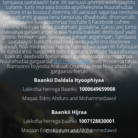
tamsaasa saatalaayitii ture. itti aansuun ammoo weebsaayititu
cufame. turtii muraasa booda appilikeeshina Nuuralhudaa
playstore irraa buusuuf deemna. itti aansuun sagantaa reediyoo
kan torbanitti guyyaa lama tamsa'utu dhaabbata. dhumarratti
miidiyaalee hawaasummaa YouTube fi Facebook cufnee
dhimma miidiyaa kanaa guutumatti goolabna. Garuu yoo tumsi
hawaasaa gahaan argame waa hunda bakkatti deebisuuf yaalii
goona. hirmaannaan haawaasaa gahaan argamnaan, Tamsaasa
saatalaayitii bakkatti deebisuu, websaayitii irra deebinee
banuufi, hojii miidiyichaa hunda humna haarayaan itti fufsiisuun
ni danda'ama. namoonni tumsa gootanii Website Nuuralhudaa
bakkatti deebisuu feetan waan dandeessaniin hirmaadhaa.
Nuuralhudaa gargaaruuf
Buy me a coffee
irratti miseensa tahaa.
Namoonni biyyoota Arabaafi Oromiyaa irraa Nuuralhudaa
gargaaruu feetan
Baankii Daldala Ityoophiyaa
Lakkofsa herrega Baankii:
1000649659908
Maqaa: Edris Abduro and Mohammedawol
Baankii Hijraa
Lakkofsa herrega baankii
1007128830001
Maqaan Edris Abduro and Muhammedawol
© NuuralHudaa 2026