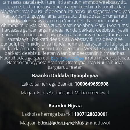
tamsaasa saatalaayitii ture. itti aansuun ammoo weebsaayititu
cufame. turtii muraasa booda appilikeeshina Nuuralhudaa
playstore irraa buusuuf deemna. itti aansuun sagantaa reediyoo
kan torbanitti guyyaa lama tamsa'utu dhaabbata. dhumarratti
miidiyaalee hawaasummaa YouTube fi Facebook cufnee
dhimma miidiyaa kanaa guutumatti goolabna. Garuu yoo tumsi
hawaasaa gahaan argame waa hunda bakkatti deebisuuf yaalii
goona. hirmaannaan haawaasaa gahaan argamnaan, Tamsaasa
saatalaayitii bakkatti deebisuu, websaayitii irra deebinee
banuufi, hojii miidiyichaa hunda humna haarayaan itti fufsiisuun
ni danda'ama. namoonni tumsa gootanii Website Nuuralhudaa
bakkatti deebisuu feetan waan dandeessaniin hirmaadhaa.
Nuuralhudaa gargaaruuf
Buy me a coffee
irratti miseensa tahaa.
Namoonni biyyoota Arabaafi Oromiyaa irraa Nuuralhudaa
gargaaruu feetan
Baankii Daldala Ityoophiyaa
Lakkofsa herrega Baankii:
1000649659908
Maqaa: Edris Abduro and Mohammedawol
Baankii Hijraa
Lakkofsa herrega baankii
1007128830001
Maqaan Edris Abduro and Muhammedawol
© NuuralHudaa 2026