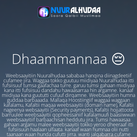
Dhaammannaa 😔
Weebsaayitiin Nuuralhudaa sababaa hanqina diinagdeetiif
cufamee jira. Waggaa tokko guutuu miidiyaa Nuuralhudaa itti
fufsiisuuf tumsa gaafachaa turre. garuu tumsi gahaan miidiyaa
kana itti fufsiisuu dandahu hawaasarraa hin argamne. kanaaf
miidiyaa kana guututti cufuuf dirqamne. Weebsaayitiin humna
guddaa barbaaada. Mallaqa Hoostiingiif waggaa waggaan
kafalamu, Kafaltii maqaa weebsaayitii (domain name), Kafaltii
nageenya websaayitii (Security payments), Kafaltii hojjattoota
barruulee weebsaayitii qopheessaniif kafalamuufi baasiiwwan
weebsaayitiif barbaachisan heddutu jira. Tumsi hawaasaa
gahaan argamu malee weebsaayitii tokko yeroo dheeraaf itti
fufsiisuun haalaan ulfaata. kanaaf waan humnaa olii nutti
taanaan waan hunda cufutti jirra. wanti jalqabarra cufame