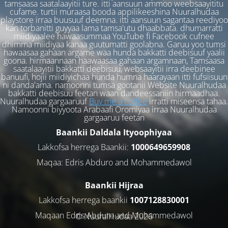
tamsaasa saatalaayitii ture. itti aansuun ammoo weebsaayititu
cufame. turtii muraasa booda appilikeeshina Nuuralhudaa
playstore irraa buusuuf deemna. itti aansuun sagantaa reediyoo
kan torbanitti guyyaa lama tamsa'utu dhaabbata. dhumarratti
miidiyaalee hawaasummaa YouTube fi Facebook cufnee
dhimma miidiyaa kanaa guutumatti goolabna. Garuu yoo tumsi
hawaasaa gahaan argame waa hunda bakkatti deebisuuf yaalii
goona. hirmaannaan haawaasaa gahaan argamnaan, Tamsaasa
saatalaayitii bakkatti deebisuu, websaayitii irra deebinee
banuufi, hojii miidiyichaa hunda humna haarayaan itti fufsiisuun
ni danda'ama. namoonni tumsa gootanii Website Nuuralhudaa
bakkatti deebisuu feetan waan dandeessaniin hirmaadhaa.
Nuuralhudaa gargaaruuf
Buy me a coffee
irratti miseensa tahaa.
Namoonni biyyoota Arabaafi Oromiyaa irraa Nuuralhudaa
gargaaruu feetan
Baankii Daldala Ityoophiyaa
Lakkofsa herrega Baankii:
1000649659908
Maqaa: Edris Abduro and Mohammedawol
Baankii Hijraa
Lakkofsa herrega baankii
1007128830001
Maqaan Edris Abduro and Muhammedawol
© NuuralHudaa 2026