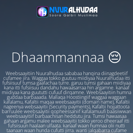
Dhaammannaa 😔
Weebsaayitiin Nuuralhudaa sababaa hanqina diinagdeetiif
cufamee jira. Waggaa tokko guutuu miidiyaa Nuuralhudaa itti
fufsiisuuf tumsa gaafachaa turre. garuu tumsi gahaan miidiyaa
kana itti fufsiisuu dandahu hawaasarraa hin argamne. kanaaf
miidiyaa kana guututti cufuuf dirqamne. Weebsaayitiin humna
guddaa barbaaada. Mallaqa Hoostiingiif waggaa waggaan
kafalamu, Kafaltii maqaa weebsaayitii (domain name), Kafaltii
nageenya websaayitii (Security payments), Kafaltii hojjattoota
barruulee weebsaayitii qopheessaniif kafalamuufi baasiiwwan
weebsaayitiif barbaachisan heddutu jira. Tumsi hawaasaa
gahaan argamu malee weebsaayitii tokko yeroo dheeraaf itti
fufsiisuun haalaan ulfaata. kanaaf waan humnaa olii nutti
taanaan waan hunda cufutti jirra. wanti jalqabarra cufame