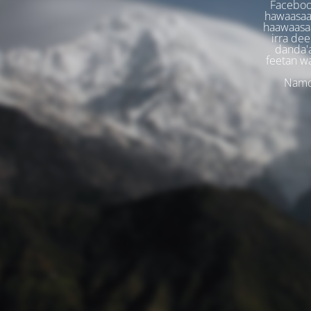
Faceboo
hawaasaa
haawaasaa
irra dee
danda'
feetan w
Namoo