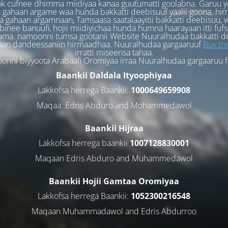
k cufnee dhimma miidiyaa kanaa guutumatti goolabna. Garuu y
 gahaan argame waa hunda bakkatti deebisuuf yaalii goona. hi
 gahaan argamnaan, Tamsaasa saatalaayitii bakkatti deebisuu, w
binee banuufi, hojii miidiyichaa hunda humna haarayaan itti fufs
ama. namoonni tumsa gootanii Website Nuuralhudaa bakkatti d
aan dandeessaniin hirmaadhaa. Nuuralhudaa gargaaruuf
Buy me
irratti miseensa tahaa.
nni biyyoota Arabaafi Oromiyaa irraa Nuuralhudaa gargaaruu 
Baankii Daldala Ityoophiyaa
Lakkofsa herrega Baankii:
1000649659908
Maqaa: Edris Abduro and Mohammedawol
Baankii Hijraa
Lakkofsa herrega baankii
1007128830001
Maqaan Edris Abduro and Muhammedawol
Baankii Hojii Gamtaa Oromiyaa
Lakkofsa herrega Baankii:
1052300216548
Maqaan Muhammadawol and Edris Abdurroo