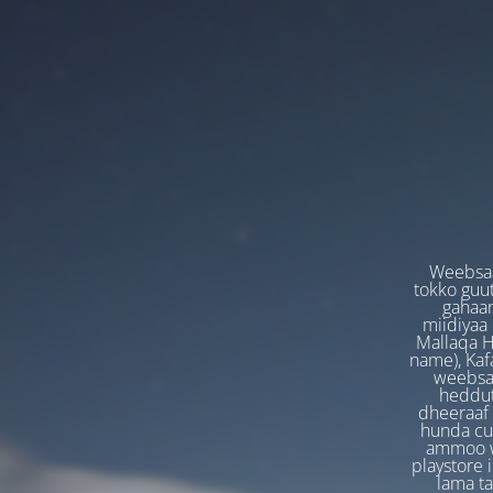
Weebsaa
tokko guut
gahaan
miidiyaa
Mallaqa H
name), Kafa
weebsaa
heddut
dheeraaf 
hunda cuf
ammoo we
playstore 
lama t