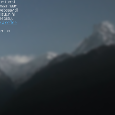
oo tumsi
rmaannaan
ebsaayitii
iisuun ni
eebisuu
 a coffee
feetan