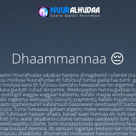
Dhaammannaa 😔
yitiin Nuuralhudaa sababaa hanqina diinagdeetiif cufamee jira
uu miidiyaa Nuuralhudaa itti fufsiisuuf tumsa gaafachaa turre. 
 miidiyaa kana itti fufsiisuu dandahu hawaasarraa hin argamne.
 kana guututti cufuuf dirqamne. Weebsaayitiin humna guddaa b
oostiingiif waggaa waggaan kafalamu, Kafaltii maqaa weebsaayit
ltii nageenya websaayitii (Security payments), Kafaltii hojjattoo
yitii qopheessaniif kafalamuufi baasiiwwan weebsaayitiif barb
u jira. Tumsi hawaasaa gahaan argamu malee weebsaayitii tokk
itti fufsiisuun haalaan ulfaata. kanaaf waan humnaa olii nutti ta
utti jirra. wanti jalqabarra cufame tamsaasa saatalaayitii ture. it
ebsaayititu cufame. turtii muraasa booda appilikeeshina Nu
irraa buusuuf deemna. itti aansuun sagantaa reediyoo kan torban
amsa'utu dhaabbata. dhumarratti miidiyaalee hawaasummaa You