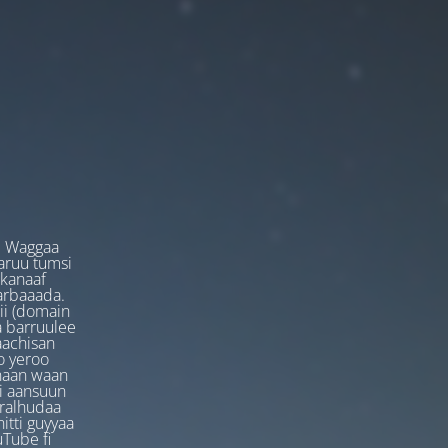
. Waggaa
garuu tumsi
 kanaaf
arbaaada.
ii (domain
ta barruulee
aachisan
o yeroo
anaan waan
ti aansuun
uralhudaa
itti guyyaa
Tube fi