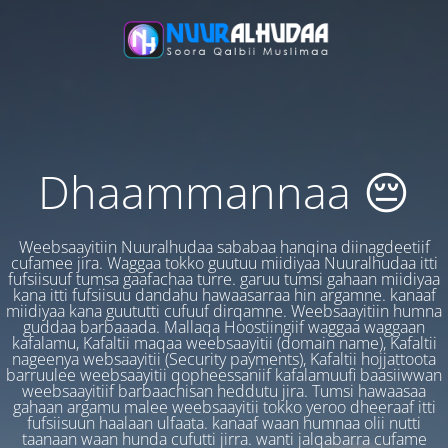
Dhaammannaa 😔
Weebsaayitiin Nuuralhudaa sababaa hanqina diinagdeetiif
cufamee jira. Waggaa tokko guutuu miidiyaa Nuuralhudaa itti
fufsiisuuf tumsa gaafachaa turre. garuu tumsi gahaan miidiyaa
kana itti fufsiisuu dandahu hawaasarraa hin argamne. kanaaf
miidiyaa kana guututti cufuuf dirqamne. Weebsaayitiin humna
guddaa barbaaada. Mallaqa Hoostiingiif waggaa waggaan
kafalamu, Kafaltii maqaa weebsaayitii (domain name), Kafaltii
nageenya websaayitii (Security payments), Kafaltii hojjattoota
barruulee weebsaayitii qopheessaniif kafalamuufi baasiiwwan
weebsaayitiif barbaachisan heddutu jira. Tumsi hawaasaa
gahaan argamu malee weebsaayitii tokko yeroo dheeraaf itti
fufsiisuun haalaan ulfaata. kanaaf waan humnaa olii nutti
taanaan waan hunda cufutti jirra. wanti jalqabarra cufame