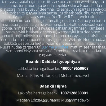
tamsaasa saatalaayitii ture. itti aansuun ammoo weebsaayititu
cufame. turtii muraasa booda appilikeeshina Nuuralhudaa
playstore irraa buusuuf deemna. itti aansuun sagantaa reediyoo
kan torbanitti guyyaa lama tamsa'utu dhaabbata. dhumarratti
miidiyaalee hawaasummaa YouTube fi Facebook cufnee
dhimma miidiyaa kanaa guutumatti goolabna. Garuu yoo tumsi
hawaasaa gahaan argame waa hunda bakkatti deebisuuf yaalii
goona. hirmaannaan haawaasaa gahaan argamnaan, Tamsaasa
saatalaayitii bakkatti deebisuu, websaayitii irra deebinee
banuufi, hojii miidiyichaa hunda humna haarayaan itti fufsiisuun
ni danda'ama. namoonni tumsa gootanii Website Nuuralhudaa
bakkatti deebisuu feetan waan dandeessaniin hirmaadhaa.
Nuuralhudaa gargaaruuf
Buy me a coffee
irratti miseensa tahaa.
Namoonni biyyoota Arabaafi Oromiyaa irraa Nuuralhudaa
gargaaruu feetan
Baankii Daldala Ityoophiyaa
Lakkofsa herrega Baankii:
1000649659908
Maqaa: Edris Abduro and Mohammedawol
Baankii Hijraa
Lakkofsa herrega baankii
1007128830001
Maqaan Edris Abduro and Muhammedawol
© NuuralHudaa 2026