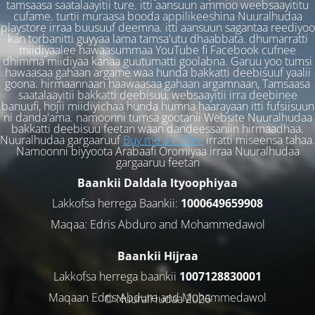
tamsaasa saatalaayitii ture. itti aansuun ammoo weebsaayititu
cufame. turtii muraasa booda appilikeeshina Nuuralhudaa
playstore irraa buusuuf deemna. itti aansuun sagantaa reediyoo
kan torbanitti guyyaa lama tamsa'utu dhaabbata. dhumarratti
miidiyaalee hawaasummaa YouTube fi Facebook cufnee
dhimma miidiyaa kanaa guutumatti goolabna. Garuu yoo tumsi
hawaasaa gahaan argame waa hunda bakkatti deebisuuf yaalii
goona. hirmaannaan haawaasaa gahaan argamnaan, Tamsaasa
saatalaayitii bakkatti deebisuu, websaayitii irra deebinee
banuufi, hojii miidiyichaa hunda humna haarayaan itti fufsiisuun
ni danda'ama. namoonni tumsa gootanii Website Nuuralhudaa
bakkatti deebisuu feetan waan dandeessaniin hirmaadhaa.
Nuuralhudaa gargaaruuf
Buy me a coffee
irratti miseensa tahaa.
Namoonni biyyoota Arabaafi Oromiyaa irraa Nuuralhudaa
gargaaruu feetan
Baankii Daldala Ityoophiyaa
Lakkofsa herrega Baankii:
1000649659908
Maqaa: Edris Abduro and Mohammedawol
Baankii Hijraa
Lakkofsa herrega baankii
1007128830001
Maqaan Edris Abduro and Muhammedawol
© NuuralHudaa 2026