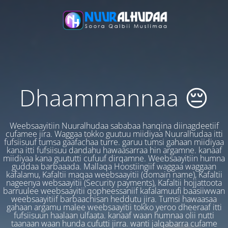
Dhaammannaa 😔
Weebsaayitiin Nuuralhudaa sababaa hanqina diinagdeetiif
cufamee jira. Waggaa tokko guutuu miidiyaa Nuuralhudaa itti
fufsiisuuf tumsa gaafachaa turre. garuu tumsi gahaan miidiyaa
kana itti fufsiisuu dandahu hawaasarraa hin argamne. kanaaf
miidiyaa kana guututti cufuuf dirqamne. Weebsaayitiin humna
guddaa barbaaada. Mallaqa Hoostiingiif waggaa waggaan
kafalamu, Kafaltii maqaa weebsaayitii (domain name), Kafaltii
nageenya websaayitii (Security payments), Kafaltii hojjattoota
barruulee weebsaayitii qopheessaniif kafalamuufi baasiiwwan
weebsaayitiif barbaachisan heddutu jira. Tumsi hawaasaa
gahaan argamu malee weebsaayitii tokko yeroo dheeraaf itti
fufsiisuun haalaan ulfaata. kanaaf waan humnaa olii nutti
taanaan waan hunda cufutti jirra. wanti jalqabarra cufame