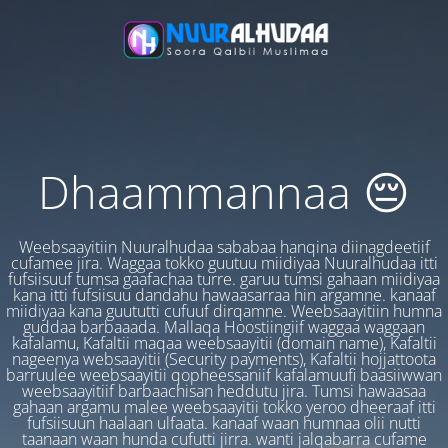
Dhaammannaa 😔
Weebsaayitiin Nuuralhudaa sababaa hanqina diinagdeetiif
cufamee jira. Waggaa tokko guutuu miidiyaa Nuuralhudaa itti
fufsiisuuf tumsa gaafachaa turre. garuu tumsi gahaan miidiyaa
kana itti fufsiisuu dandahu hawaasarraa hin argamne. kanaaf
miidiyaa kana guututti cufuuf dirqamne. Weebsaayitiin humna
guddaa barbaaada. Mallaqa Hoostiingiif waggaa waggaan
kafalamu, Kafaltii maqaa weebsaayitii (domain name), Kafaltii
nageenya websaayitii (Security payments), Kafaltii hojjattoota
barruulee weebsaayitii qopheessaniif kafalamuufi baasiiwwan
weebsaayitiif barbaachisan heddutu jira. Tumsi hawaasaa
gahaan argamu malee weebsaayitii tokko yeroo dheeraaf itti
fufsiisuun haalaan ulfaata. kanaaf waan humnaa olii nutti
taanaan waan hunda cufutti jirra. wanti jalqabarra cufame