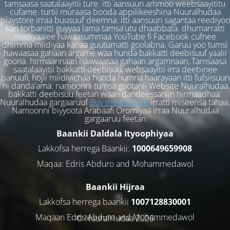
tamsaasa saatalaayitii ture. itti aansuun ammoo weebsaayititu
cufame. turtii muraasa booda appilikeeshina Nuuralhudaa
playstore irraa buusuuf deemna. itti aansuun sagantaa reediyoo
kan torbanitti guyyaa lama tamsa'utu dhaabbata. dhumarratti
miidiyaalee hawaasummaa YouTube fi Facebook cufnee
dhimma miidiyaa kanaa guutumatti goolabna. Garuu yoo tumsi
hawaasaa gahaan argame waa hunda bakkatti deebisuuf yaalii
goona. hirmaannaan haawaasaa gahaan argamnaan, Tamsaasa
saatalaayitii bakkatti deebisuu, websaayitii irra deebinee
banuufi, hojii miidiyichaa hunda humna haarayaan itti fufsiisuun
ni danda'ama. namoonni tumsa gootanii Website Nuuralhudaa
bakkatti deebisuu feetan waan dandeessaniin hirmaadhaa.
Nuuralhudaa gargaaruuf
Buy me a coffee
irratti miseensa tahaa.
Namoonni biyyoota Arabaafi Oromiyaa irraa Nuuralhudaa
gargaaruu feetan
Baankii Daldala Ityoophiyaa
Lakkofsa herrega Baankii:
1000649659908
Maqaa: Edris Abduro and Mohammedawol
Baankii Hijraa
Lakkofsa herrega baankii
1007128830001
Maqaan Edris Abduro and Muhammedawol
© NuuralHudaa 2026