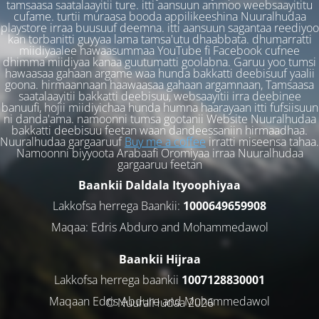
tamsaasa saatalaayitii ture. itti aansuun ammoo weebsaayititu
cufame. turtii muraasa booda appilikeeshina Nuuralhudaa
playstore irraa buusuuf deemna. itti aansuun sagantaa reediyoo
kan torbanitti guyyaa lama tamsa'utu dhaabbata. dhumarratti
miidiyaalee hawaasummaa YouTube fi Facebook cufnee
dhimma miidiyaa kanaa guutumatti goolabna. Garuu yoo tumsi
hawaasaa gahaan argame waa hunda bakkatti deebisuuf yaalii
goona. hirmaannaan haawaasaa gahaan argamnaan, Tamsaasa
saatalaayitii bakkatti deebisuu, websaayitii irra deebinee
banuufi, hojii miidiyichaa hunda humna haarayaan itti fufsiisuun
ni danda'ama. namoonni tumsa gootanii Website Nuuralhudaa
bakkatti deebisuu feetan waan dandeessaniin hirmaadhaa.
Nuuralhudaa gargaaruuf
Buy me a coffee
irratti miseensa tahaa.
Namoonni biyyoota Arabaafi Oromiyaa irraa Nuuralhudaa
gargaaruu feetan
Baankii Daldala Ityoophiyaa
Lakkofsa herrega Baankii:
1000649659908
Maqaa: Edris Abduro and Mohammedawol
Baankii Hijraa
Lakkofsa herrega baankii
1007128830001
Maqaan Edris Abduro and Muhammedawol
© NuuralHudaa 2026