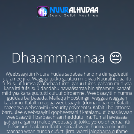
Dhaammannaa 😔
Weebsaayitiin Nuuralhudaa sababaa hanqina diinagdeetiif
cufamee jira. Waggaa tokko guutuu miidiyaa Nuuralhudaa itti
fufsiisuuf tumsa gaafachaa turre. garuu tumsi gahaan miidiyaa
kana itti fufsiisuu dandahu hawaasarraa hin argamne. kanaaf
miidiyaa kana guututti cufuuf dirqamne. Weebsaayitiin humna
guddaa barbaaada. Mallaqa Hoostiingiif waggaa waggaan
kafalamu, Kafaltii maqaa weebsaayitii (domain name), Kafaltii
nageenya websaayitii (Security payments), Kafaltii hojjattoota
barruulee weebsaayitii qopheessaniif kafalamuufi baasiiwwan
weebsaayitiif barbaachisan heddutu jira. Tumsi hawaasaa
gahaan argamu malee weebsaayitii tokko yeroo dheeraaf itti
fufsiisuun haalaan ulfaata. kanaaf waan humnaa olii nutti
taanaan waan hunda cufutti jirra. wanti jalqabarra cufame