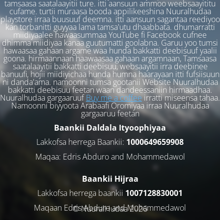
tamsaasa saatalaayitii ture. itti aansuun ammoo weebsaayititu
cufame. turtii muraasa booda appilikeeshina Nuuralhudaa
playstore irraa buusuuf deemna. itti aansuun sagantaa reediyoo
kan torbanitti guyyaa lama tamsa'utu dhaabbata. dhumarratti
miidiyaalee hawaasummaa YouTube fi Facebook cufnee
dhimma miidiyaa kanaa guutumatti goolabna. Garuu yoo tumsi
hawaasaa gahaan argame waa hunda bakkatti deebisuuf yaalii
goona. hirmaannaan haawaasaa gahaan argamnaan, Tamsaasa
saatalaayitii bakkatti deebisuu, websaayitii irra deebinee
banuufi, hojii miidiyichaa hunda humna haarayaan itti fufsiisuun
ni danda'ama. namoonni tumsa gootanii Website Nuuralhudaa
bakkatti deebisuu feetan waan dandeessaniin hirmaadhaa.
Nuuralhudaa gargaaruuf
Buy me a coffee
irratti miseensa tahaa.
Namoonni biyyoota Arabaafi Oromiyaa irraa Nuuralhudaa
gargaaruu feetan
Baankii Daldala Ityoophiyaa
Lakkofsa herrega Baankii:
1000649659908
Maqaa: Edris Abduro and Mohammedawol
Baankii Hijraa
Lakkofsa herrega baankii
1007128830001
Maqaan Edris Abduro and Muhammedawol
© NuuralHudaa 2026