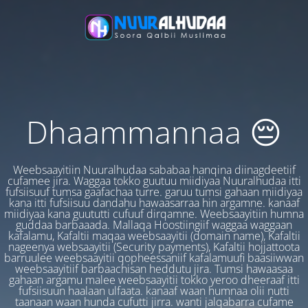
Dhaammannaa 😔
Weebsaayitiin Nuuralhudaa sababaa hanqina diinagdeetiif
cufamee jira. Waggaa tokko guutuu miidiyaa Nuuralhudaa itti
fufsiisuuf tumsa gaafachaa turre. garuu tumsi gahaan miidiyaa
kana itti fufsiisuu dandahu hawaasarraa hin argamne. kanaaf
miidiyaa kana guututti cufuuf dirqamne. Weebsaayitiin humna
guddaa barbaaada. Mallaqa Hoostiingiif waggaa waggaan
kafalamu, Kafaltii maqaa weebsaayitii (domain name), Kafaltii
nageenya websaayitii (Security payments), Kafaltii hojjattoota
barruulee weebsaayitii qopheessaniif kafalamuufi baasiiwwan
weebsaayitiif barbaachisan heddutu jira. Tumsi hawaasaa
gahaan argamu malee weebsaayitii tokko yeroo dheeraaf itti
fufsiisuun haalaan ulfaata. kanaaf waan humnaa olii nutti
taanaan waan hunda cufutti jirra. wanti jalqabarra cufame