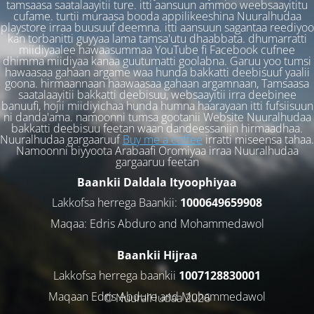
tamsaasa saatalaayitii ture. itti aansuun ammoo weebsaayititu
cufame. turtii muraasa booda appilikeeshina Nuuralhudaa
playstore irraa buusuuf deemna. itti aansuun sagantaa reediyoo
kan torbanitti guyyaa lama tamsa'utu dhaabbata. dhumarratti
miidiyaalee hawaasummaa YouTube fi Facebook cufnee
dhimma miidiyaa kanaa guutumatti goolabna. Garuu yoo tumsi
hawaasaa gahaan argame waa hunda bakkatti deebisuuf yaalii
goona. hirmaannaan haawaasaa gahaan argamnaan, Tamsaasa
saatalaayitii bakkatti deebisuu, websaayitii irra deebinee
banuufi, hojii miidiyichaa hunda humna haarayaan itti fufsiisuun
ni danda'ama. namoonni tumsa gootanii Website Nuuralhudaa
bakkatti deebisuu feetan waan dandeessaniin hirmaadhaa.
Nuuralhudaa gargaaruuf
Buy me a coffee
irratti miseensa tahaa.
Namoonni biyyoota Arabaafi Oromiyaa irraa Nuuralhudaa
gargaaruu feetan
Baankii Daldala Ityoophiyaa
Lakkofsa herrega Baankii:
1000649659908
Maqaa: Edris Abduro and Mohammedawol
Baankii Hijraa
Lakkofsa herrega baankii
1007128830001
Maqaan Edris Abduro and Muhammedawol
© NuuralHudaa 2026