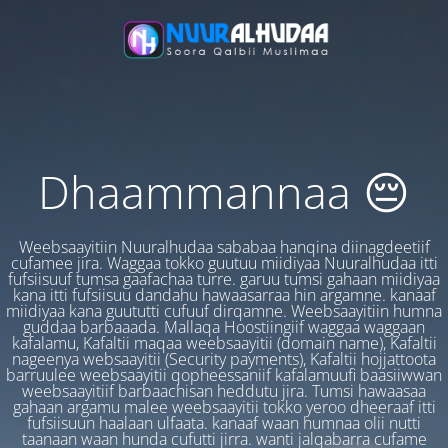
Dhaammannaa 😔
Weebsaayitiin Nuuralhudaa sababaa hanqina diinagdeetiif
cufamee jira. Waggaa tokko guutuu miidiyaa Nuuralhudaa itti
fufsiisuuf tumsa gaafachaa turre. garuu tumsi gahaan miidiyaa
kana itti fufsiisuu dandahu hawaasarraa hin argamne. kanaaf
miidiyaa kana guututti cufuuf dirqamne. Weebsaayitiin humna
guddaa barbaaada. Mallaqa Hoostiingiif waggaa waggaan
kafalamu, Kafaltii maqaa weebsaayitii (domain name), Kafaltii
nageenya websaayitii (Security payments), Kafaltii hojjattoota
barruulee weebsaayitii qopheessaniif kafalamuufi baasiiwwan
weebsaayitiif barbaachisan heddutu jira. Tumsi hawaasaa
gahaan argamu malee weebsaayitii tokko yeroo dheeraaf itti
fufsiisuun haalaan ulfaata. kanaaf waan humnaa olii nutti
taanaan waan hunda cufutti jirra. wanti jalqabarra cufame