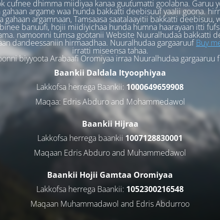
k cufnee dhimma miidiyaa kanaa guutumatti goolabna. Garuu y
 gahaan argame waa hunda bakkatti deebisuuf yaalii goona. hi
 gahaan argamnaan, Tamsaasa saatalaayitii bakkatti deebisuu, w
binee banuufi, hojii miidiyichaa hunda humna haarayaan itti fufs
ama. namoonni tumsa gootanii Website Nuuralhudaa bakkatti d
aan dandeessaniin hirmaadhaa. Nuuralhudaa gargaaruuf
Buy me
irratti miseensa tahaa.
nni biyyoota Arabaafi Oromiyaa irraa Nuuralhudaa gargaaruu 
Baankii Daldala Ityoophiyaa
Lakkofsa herrega Baankii:
1000649659908
Maqaa: Edris Abduro and Mohammedawol
Baankii Hijraa
Lakkofsa herrega baankii
1007128830001
Maqaan Edris Abduro and Muhammedawol
Baankii Hojii Gamtaa Oromiyaa
Lakkofsa herrega Baankii:
1052300216548
Maqaan Muhammadawol and Edris Abdurroo