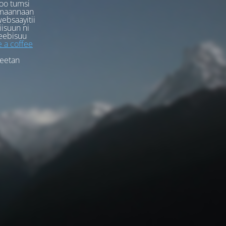
oo tumsi
rmaannaan
ebsaayitii
iisuun ni
eebisuu
 a coffee
feetan