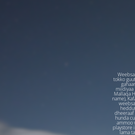
Weebsaa
tokko guut
gahaan
miidiyaa
Mallaqa H
name), Kafa
weebsaa
heddut
dheeraaf 
hunda cuf
ammoo we
playstore 
lama t