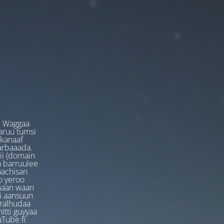
. Waggaa
garuu tumsi
 kanaaf
arbaaada.
ii (domain
ta barruulee
aachisan
o yeroo
anaan waan
ti aansuun
uralhudaa
itti guyyaa
Tube fi