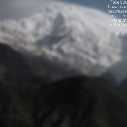
Faceboo
hawaasaa
haawaasaa
irra dee
danda'
feetan w
Namoo