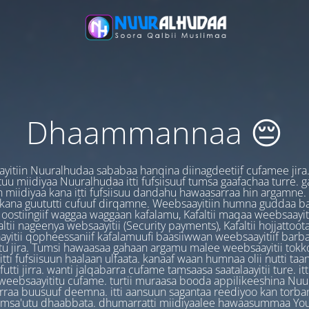
Dhaammannaa 😔
yitiin Nuuralhudaa sababaa hanqina diinagdeetiif cufamee jira
uu miidiyaa Nuuralhudaa itti fufsiisuuf tumsa gaafachaa turre. 
 miidiyaa kana itti fufsiisuu dandahu hawaasarraa hin argamne.
 kana guututti cufuuf dirqamne. Weebsaayitiin humna guddaa b
oostiingiif waggaa waggaan kafalamu, Kafaltii maqaa weebsaayit
ltii nageenya websaayitii (Security payments), Kafaltii hojjattoo
yitii qopheessaniif kafalamuufi baasiiwwan weebsaayitiif barb
u jira. Tumsi hawaasaa gahaan argamu malee weebsaayitii tokk
itti fufsiisuun haalaan ulfaata. kanaaf waan humnaa olii nutti ta
utti jirra. wanti jalqabarra cufame tamsaasa saatalaayitii ture. it
ebsaayititu cufame. turtii muraasa booda appilikeeshina Nu
irraa buusuuf deemna. itti aansuun sagantaa reediyoo kan torban
amsa'utu dhaabbata. dhumarratti miidiyaalee hawaasummaa You